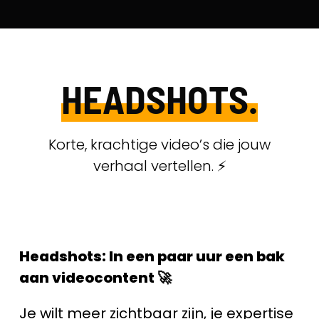
Skip
to
content
HEADSHOTS.
Korte, krachtige video’s die jouw
verhaal vertellen.
⚡️
Headshots: In een paar uur een bak
aan videocontent 🚀
Je wilt meer zichtbaar zijn, je expertise