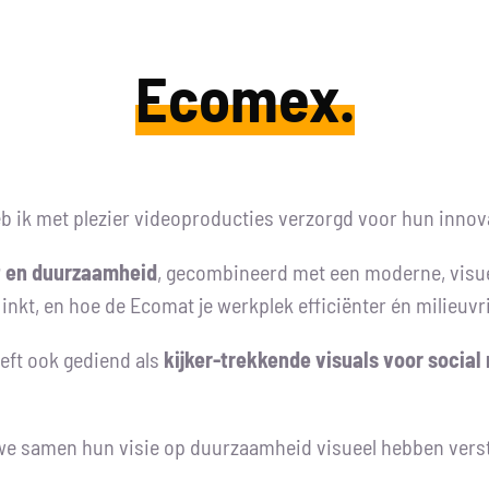
Ecomex.
eb ik met plezier videoproducties verzorgd voor hun inno
it en duurzaamheid
, gecombineerd met een moderne, visueel
nkt, en hoe de Ecomat je werkplek efficiënter én milieuvr
eeft ook gediend als
kijker-trekkende visuals voor social
we samen hun visie op duurzaamheid visueel hebben verst